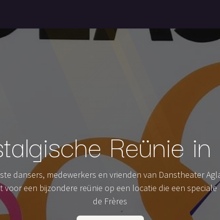
Startpagina
Evenementen
Over ons
Contact
Bl
algische Reünie in
ste dansers, medewerkers en vrienden van Danstheater Agla
it voor een bijzondere reünie op een locatie die een speciale
de Frères