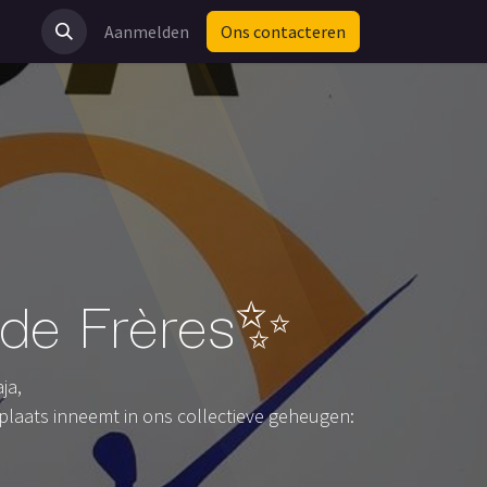
og
Aanmelden
Ons contacteren
 de Frères✨
ja,
 plaats inneemt in ons collectieve geheugen: