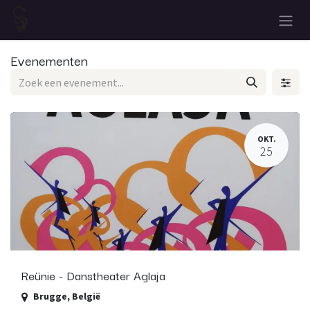
Overslaan naar inhoud
Evenementen
OKT.
25
Reünie - Danstheater Aglaja
Brugge
,
België